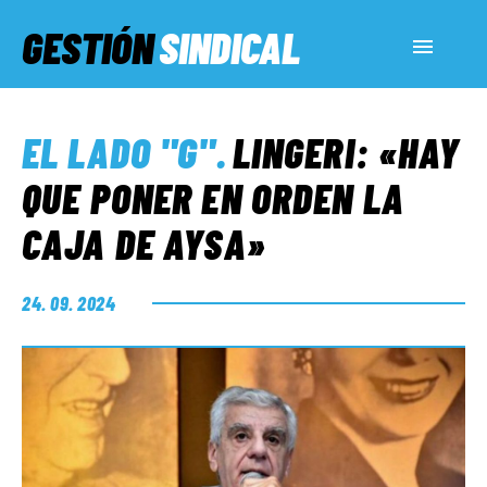
GESTIÓN
SINDICAL
ACTUALIDAD
EL LADO "G"
.
LINGERI: «HAY
SERVICIOS SOCIALES
QUE PONER EN ORDEN LA
CAJA DE AYSA»
INFORMES ESPECIALES
24. 09. 2024
FUERA DE MEGÁFONO
EL LADO «G»