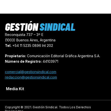
Tren Sarmiento: así es el proyecto
para aprovechar una parte del
soterramiento y eliminar 20
barreras
GESTIÓN
SINDICAL