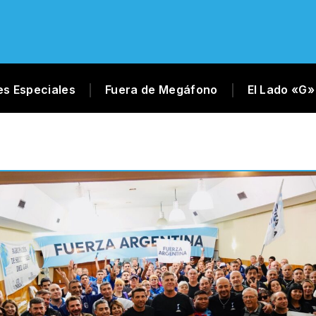
es Especiales
Fuera de Megáfono
El Lado «G»