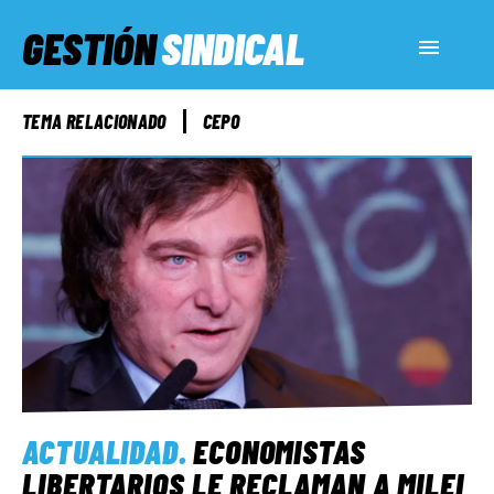
GESTIÓN
SINDICAL
ACTUALIDAD
TEMA RELACIONADO
CEPO
SERVICIOS SOCIALES
INFORMES ESPECIALES
FUERA DE MEGÁFONO
EL LADO «G»
ACTUALIDAD
.
ECONOMISTAS
LIBERTARIOS LE RECLAMAN A MILEI