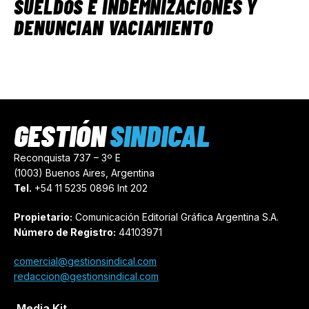
SUELDOS E INDEMNIZACIONES Y
DENUNCIAN VACIAMIENTO
GESTIÓN
SINDICAL
Reconquista 737 – 3º E
(1003) Buenos Aires, Argentina
Tel.
+54 11 5235 0896 Int 202
Propietario:
Comunicación Editorial Gráfica Argentina S.A.
Número de Registro:
44103971
comercial@gestionsindical.com
redaccion@gestionsindical.com
Media Kit