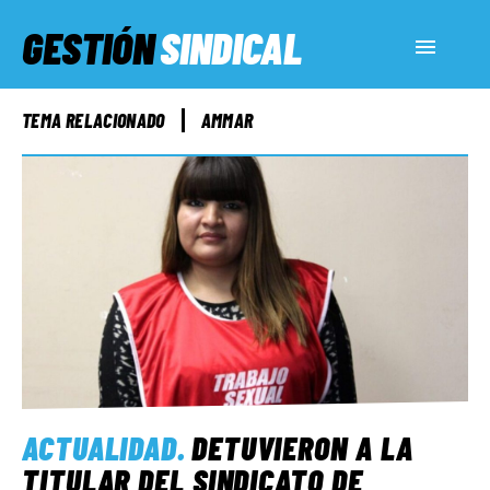
GESTIÓN
SINDICAL
ACTUALIDAD
TEMA RELACIONADO
AMMAR
SERVICIOS SOCIALES
INFORMES ESPECIALES
FUERA DE MEGÁFONO
EL LADO «G»
ACTUALIDAD
.
DETUVIERON A LA
TITULAR DEL SINDICATO DE