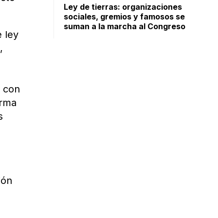
Ley de tierras: organizaciones
sociales, gremios y famosos se
suman a la marcha al Congreso
 ley
,
a con
orma
s
ión