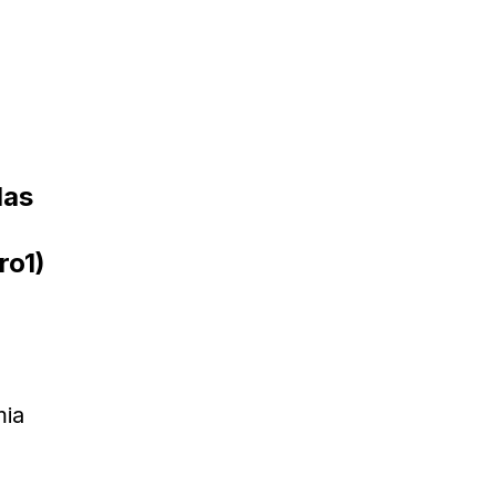
las
ro1)
mia