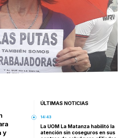
ÚLTIMAS NOTICIAS
n
14:43
ara
La UOM La Matanza habilitó la
a y
atención sin coseguros en sus