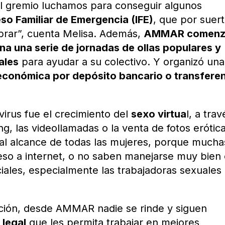
el gremio luchamos para conseguir algunos
so Familiar de Emergencia (IFE)
, que por suer
obrar”, cuenta Melisa. Además,
AMMAR comen
ena una serie de jornadas de ollas populares y
ales
para ayudar a su colectivo. Y organizó una
económica por depósito bancario o transfere
irus fue el crecimiento del
sexo virtua
l, a trav
, las videollamadas o la venta de fotos erótica
 al alcance de todas las mujeres, porque mucha
ceso a internet, o no saben manejarse muy bien
ciales, especialmente las trabajadoras sexuales
tuación, desde AMMAR nadie se rinde y siguen
 legal
que les permita trabajar en mejores