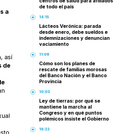
centros de salud para afiliados
de todo el país
as a
14:15
Lácteos Verónica: parada
desde enero, debe sueldos e
indemnizaciones y denuncian
vaciamiento
11:08
, así
Cómo son los planes de
s de
rescate de familias morosas
del Banco Nación y el Banco
Provincia
de
an
10:03
Ley de tierras: por qué se
mantiene la marcha al
Congreso y en qué puntos
xual
polémicos insiste el Gobierno
16:22
esto