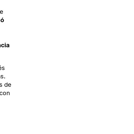
te
zó
ncia
és
s.
s de
 con