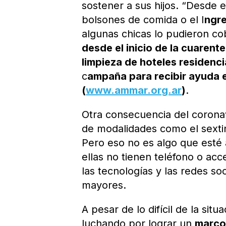
sostener a sus hijos. “Desde 
bolsones de comida o el I
ngre
algunas chicas lo pudieron c
desde el inicio de la cuarent
limpieza de hoteles residenci
c
ampaña para recibir ayuda 
(
www.ammar.org.ar
)
.
Otra consecuencia del coronav
de modalidades como el sexting
Pero eso no es algo que esté
ellas no tienen teléfono o ac
las tecnologías y las redes so
mayores.
A pesar de lo difícil de la si
luchando por lograr un
marco