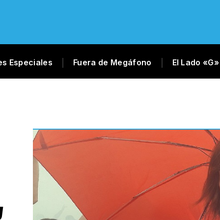
es Especiales
Fuera de Megáfono
El Lado «G»
U