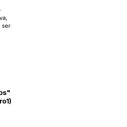
o
va,
 ser
a
mos"
ro1)