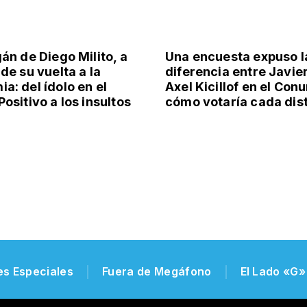
gán de Diego Milito, a
Una encuesta expuso l
de su vuelta a la
diferencia entre Javier
a: del ídolo en el
Axel Kicillof en el Con
ositivo a los insultos
cómo votaría cada dist
es Especiales
Fuera de Megáfono
El Lado «G»