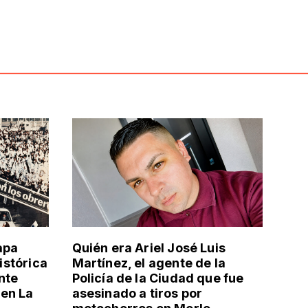
apa
Quién era Ariel José Luis
histórica
Martínez, el agente de la
nte
Policía de la Ciudad que fue
en La
asesinado a tiros por