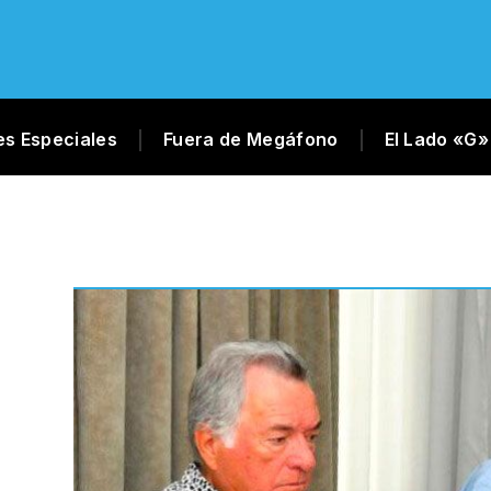
es Especiales
Fuera de Megáfono
El Lado «G»