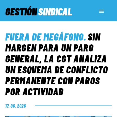
GESTIÓN
SINDICAL
ACTUALIDAD
FUERA DE MEGÁFONO
.
SIN
SERVICIOS SOCIALES
MARGEN PARA UN PARO
GENERAL, LA CGT ANALIZA
INFORMES ESPECIALES
UN ESQUEMA DE CONFLICTO
PERMANENTE CON PAROS
FUERA DE MEGÁFONO
POR ACTIVIDAD
EL LADO «G»
17. 06. 2026