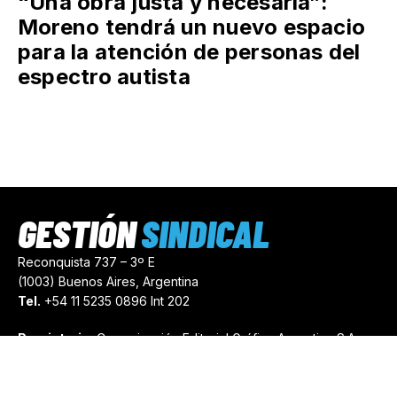
“Una obra justa y necesaria”:
Moreno tendrá un nuevo espacio
para la atención de personas del
espectro autista
GESTIÓN
SINDICAL
Reconquista 737 – 3º E
(1003) Buenos Aires, Argentina
Tel.
+54 11 5235 0896 Int 202
Propietario:
Comunicación Editorial Gráfica Argentina S.A.
Número de Registro:
44103971
comercial@gestionsindical.com