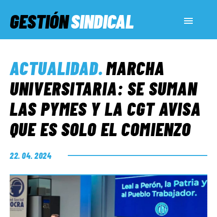
GESTIÓN
SINDICAL
ACTUALIDAD
ACTUALIDAD
.
MARCHA
SERVICIOS SOCIALES
UNIVERSITARIA: SE SUMAN
LAS PYMES Y LA CGT AVISA
INFORMES ESPECIALES
QUE ES SOLO EL COMIENZO
FUERA DE MEGÁFONO
22. 04. 2024
EL LADO «G»