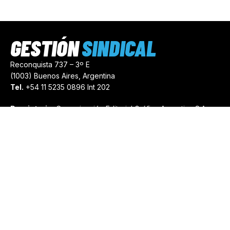
GESTIÓN
SINDICAL
Reconquista 737 – 3º E
(1003) Buenos Aires, Argentina
Tel.
+54 11 5235 0896 Int 202
Propietario:
Comunicación Editorial Gráfica Argentina S.A.
Número de Registro:
44103971
comercial@gestionsindical.com
redaccion@gestionsindical.com
Media Kit
Copyright © 2021.
Gestión Sindical. Todos Los Derechos
Reservados.