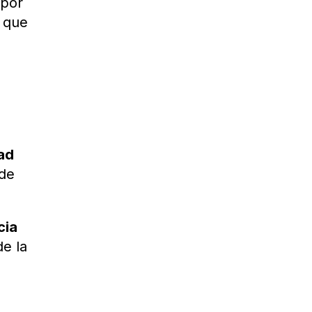
 por
, que
dad
 de
cia
de la