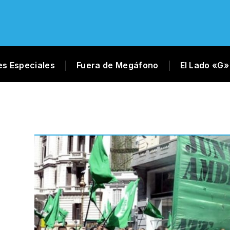
es Especiales
Fuera de Megáfono
El Lado «G»