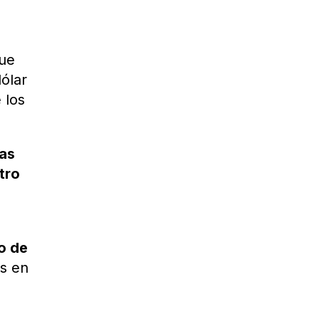
que
ólar
 los
las
tro
ro de
es en