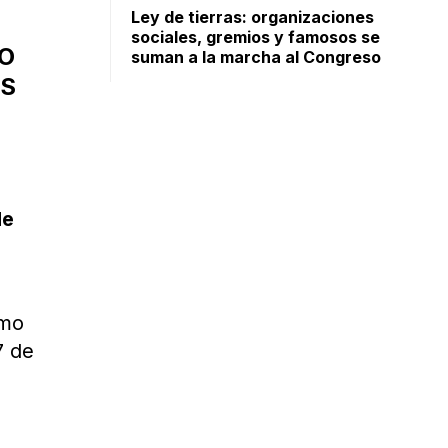
Ley de tierras: organizaciones
sociales, gremios y famosos se
YO
suman a la marcha al Congreso
ES
de
umo
7 de