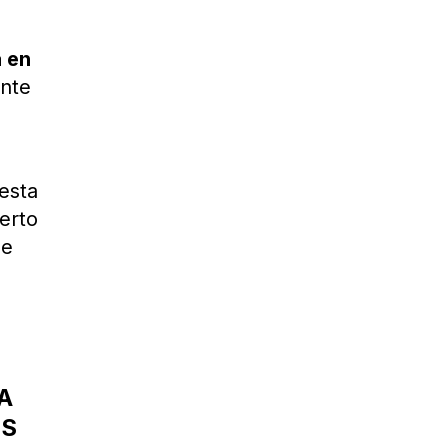
 en
ente
esta
berto
de
A
OS