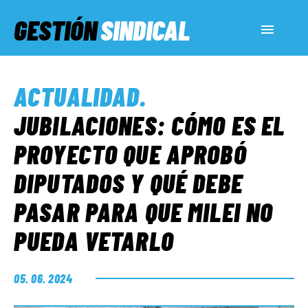
GESTIÓN
SINDICAL
ACTUALIDAD
ACTUALIDAD
.
SERVICIOS SOCIALES
JUBILACIONES: CÓMO ES EL
PROYECTO QUE APROBÓ
INFORMES ESPECIALES
DIPUTADOS Y QUÉ DEBE
PASAR PARA QUE MILEI NO
FUERA DE MEGÁFONO
PUEDA VETARLO
EL LADO «G»
05. 06. 2024