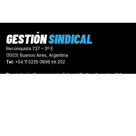
GESTIÓN
SINDICAL
Reconquista 737 – 3º E
(1003) Buenos Aires, Argentina
Tel.
+54 11 5235 0896 Int 202
Propietario:
Comunicación Editorial Gráfica Argentina S.A.
Número de Registro:
44103971
comercial@gestionsindical.com
redaccion@gestionsindical.com
Media Kit