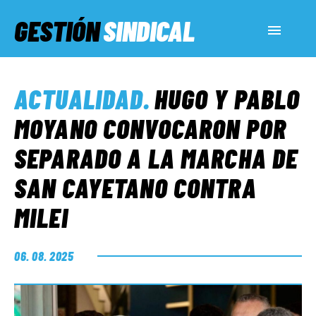
GESTIÓN
SINDICAL
ACTUALIDAD
ACTUALIDAD
.
HUGO Y PABLO
SERVICIOS SOCIALES
MOYANO CONVOCARON POR
SEPARADO A LA MARCHA DE
INFORMES ESPECIALES
SAN CAYETANO CONTRA
MILEI
FUERA DE MEGÁFONO
06. 08. 2025
EL LADO «G»