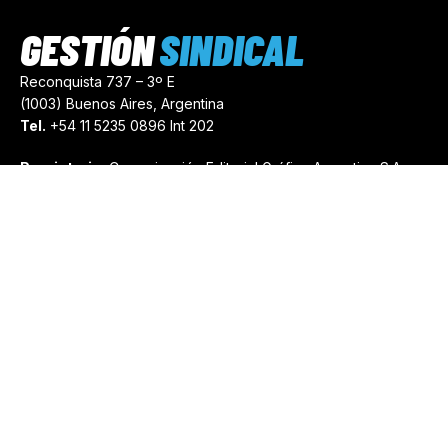
GESTIÓN
SINDICAL
Reconquista 737 – 3º E
(1003) Buenos Aires, Argentina
Tel.
+54 11 5235 0896 Int 202
Propietario:
Comunicación Editorial Gráfica Argentina S.A.
Número de Registro:
44103971
comercial@gestionsindical.com
redaccion@gestionsindical.com
Media Kit
Copyright © 2021.
Gestión Sindical. Todos Los Derechos
Reservados.
by