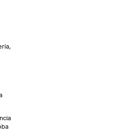
ría,
a
ncia
oba