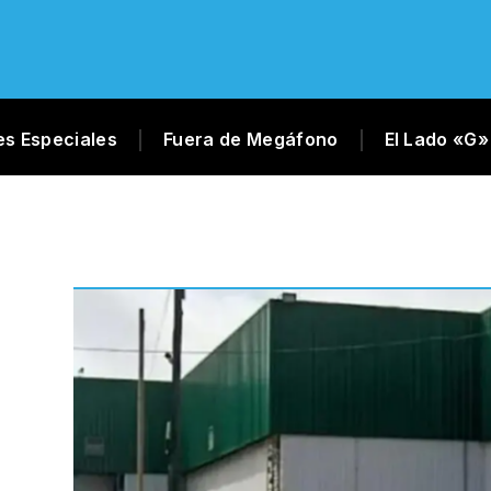
es Especiales
Fuera de Megáfono
El Lado «G»