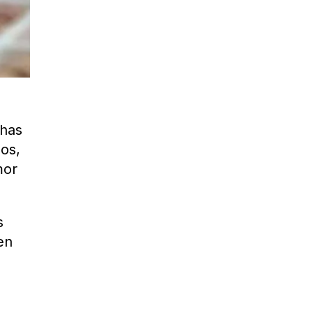
chas
gos,
mor
s
en