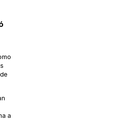
ó
como
es
 de
an
ma a