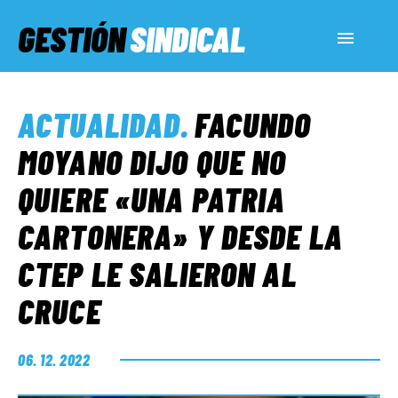
GESTIÓN
SINDICAL
ACTUALIDAD
ACTUALIDAD
.
FACUNDO
SERVICIOS SOCIALES
MOYANO DIJO QUE NO
QUIERE «UNA PATRIA
INFORMES ESPECIALES
CARTONERA» Y DESDE LA
CTEP LE SALIERON AL
FUERA DE MEGÁFONO
CRUCE
EL LADO «G»
06. 12. 2022