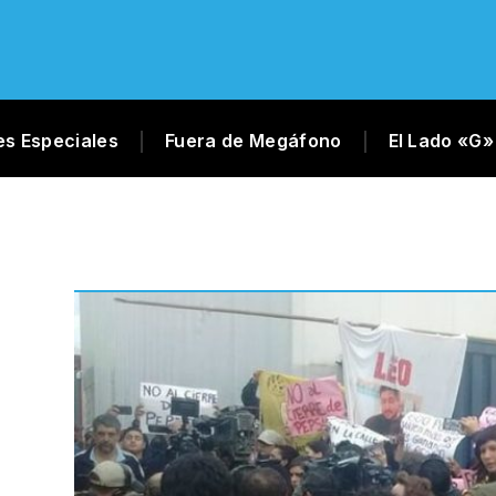
es Especiales
Fuera de Megáfono
El Lado «G»