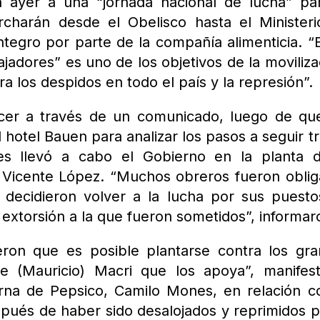
 ayer a una “jornada nacional de lucha” pa
charán desde el Obelisco hasta el Minister
ntegro por parte de la compañía alimenticia. “E
ajadores” es uno de los objetivos de la moviliza
a los despidos en todo el país y la represión”.
cer a través de un comunicado, luego de qu
hotel Bauen para analizar los pasos a seguir tr
ves llevó a cabo el Gobierno en la planta 
, Vicente López. “Muchos obreros fueron obli
 decidieron volver a la lucha por sus puest
 extorsión a la que fueron sometidos”, informar
ieron que es posible plantarse contra los gr
e (Mauricio) Macri que los apoya”, manifes
erna de Pepsico, Camilo Mones, en relación c
spués de haber sido desalojados y reprimidos p