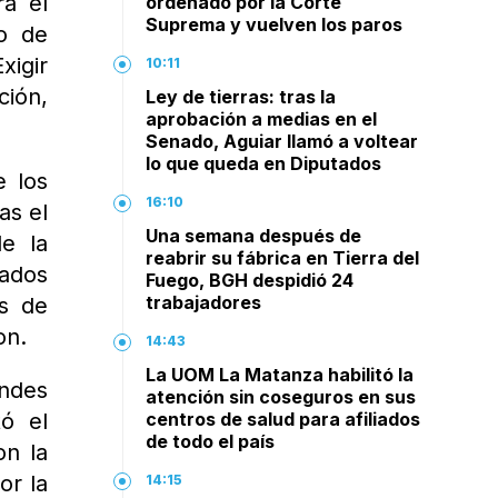
ra el
ordenado por la Corte
Suprema y vuelven los paros
io de
xigir
10:11
ción,
Ley de tierras: tras la
aprobación a medias en el
Senado, Aguiar llamó a voltear
lo que queda en Diputados
e los
16:10
as el
Una semana después de
de la
reabrir su fábrica en Tierra del
gados
Fuego, BGH despidió 24
trabajadores
os de
on.
14:43
La UOM La Matanza habilitó la
andes
atención sin coseguros en sus
tó el
centros de salud para afiliados
de todo el país
on la
or la
14:15