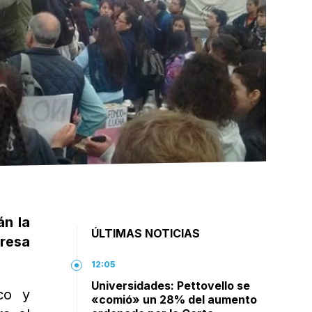
án la
ÚLTIMAS NOTICIAS
resa
12:05
Universidades: Pettovello se
co y
«comió» un 28% del aumento