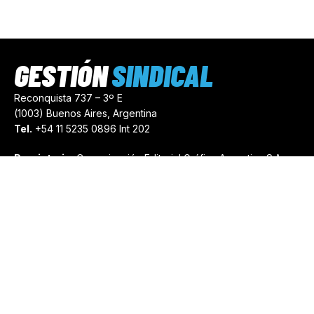
GESTIÓN
SINDICAL
Reconquista 737 – 3º E
(1003) Buenos Aires, Argentina
Tel.
+54 11 5235 0896 Int 202
Propietario:
Comunicación Editorial Gráfica Argentina S.A.
Número de Registro:
44103971
comercial@gestionsindical.com
redaccion@gestionsindical.com
Media Kit
Copyright © 2021.
Gestión Sindical. Todos Los Derechos