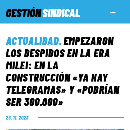
GESTIÓN
SINDICAL
ACTUALIDAD
ACTUALIDAD
.
EMPEZARON
SERVICIOS SOCIALES
LOS DESPIDOS EN LA ERA
MILEI: EN LA
INFORMES ESPECIALES
CONSTRUCCIÓN «YA HAY
TELEGRAMAS» Y «PODRÍAN
FUERA DE MEGÁFONO
SER 300.000»
EL LADO «G»
23. 11. 2023