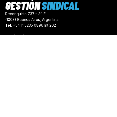
GESTIÓN
SINDICAL
Reconquista 737 – 3º E
(1003) Buenos Aires, Argentina
Tel.
+54 11 5235 0896 Int 202
Propietario:
Comunicación Editorial Gráfica Argentina S.A.
Número de Registro:
44103971
comercial@gestionsindical.com
redaccion@gestionsindical.com
Media Kit
Copyright © 2021.
Gestión Sindical. Todos Los Derechos
Reservados.
by