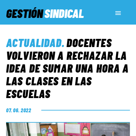
GESTIÓN
SINDICAL
ACTUALIDAD
ACTUALIDAD
.
DOCENTES
SERVICIOS SOCIALES
VOLVIERON A RECHAZAR LA
IDEA DE SUMAR UNA HORA A
INFORMES ESPECIALES
LAS CLASES EN LAS
ESCUELAS
FUERA DE MEGÁFONO
07. 06. 2022
EL LADO «G»