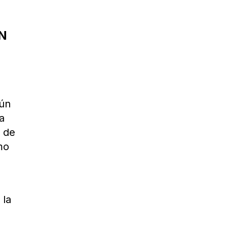
UN
gún
la
s de
mo
 la