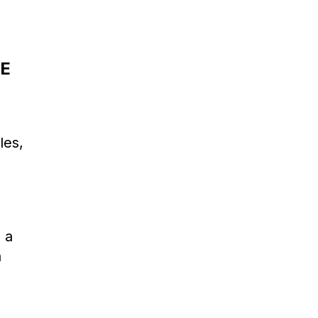
DE
les,
o
 a
a