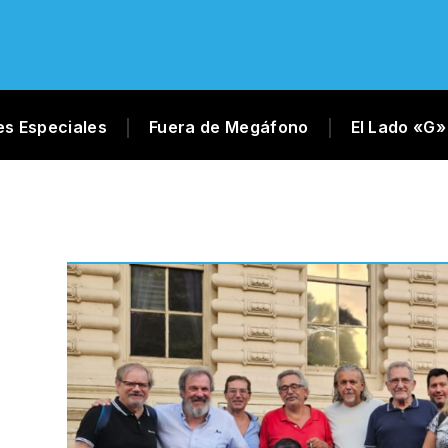
es Especiales
Fuera de Megáfono
El Lado «G»