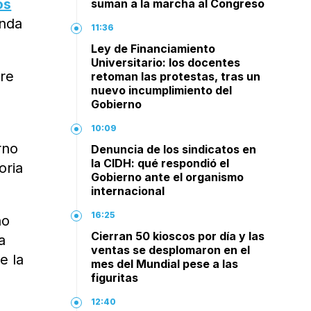
os
suman a la marcha al Congreso
unda
11:36
Ley de Financiamiento
Universitario: los docentes
re
retoman las protestas, tras un
nuevo incumplimiento del
Gobierno
10:09
rno
Denuncia de los sindicatos en
la CIDH: qué respondió el
oria
Gobierno ante el organismo
internacional
16:25
no
Cierran 50 kioscos por día y las
a
ventas se desplomaron en el
e la
mes del Mundial pese a las
figuritas
12:40