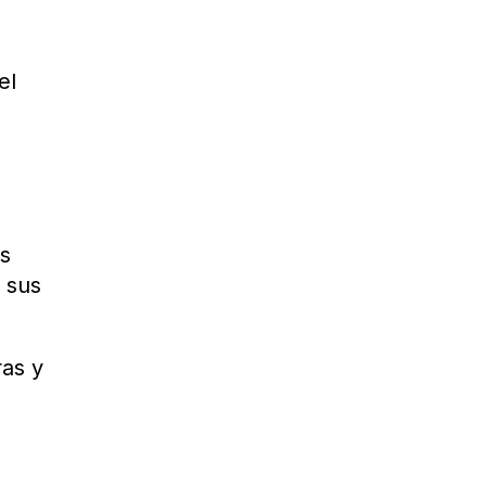
el
es
 sus
ras y