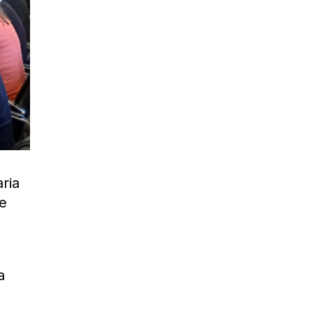
ria
ue
a