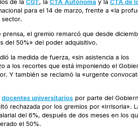
ios de la
CGT
, la
CTA Autónoma
y la
CTA de l
nacional para el 14 de marzo, frente a «la prof
l sector.
 prensa, el gremio remarcó que desde diciemb
s del 50%» del poder adquisitivo.
ió la medida de fuerza, «sin asistencia a los
zo a los recortes que está imponiendo el Gobie
ior. Y también se reclamó la «urgente convocat
s
docentes universitarios
por parte del Gobier
ltó rechazada por los gremios por «irrisoria». L
alarial del 6%, después de dos meses en los qu
perado el 50%.