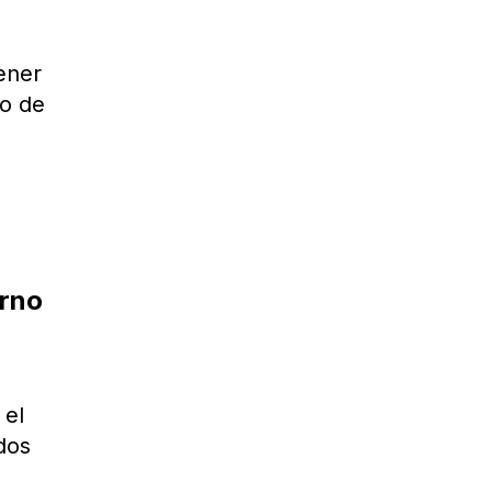
ener
vo de
l
erno
 el
dos