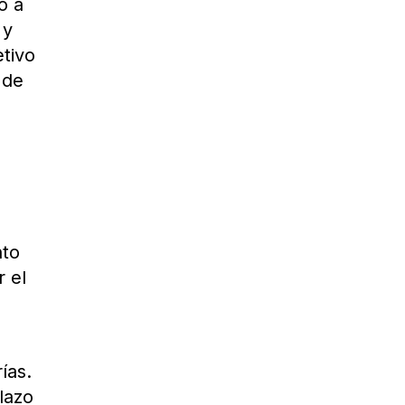
o a
 y
etivo
 de
nto
r el
ías.
lazo