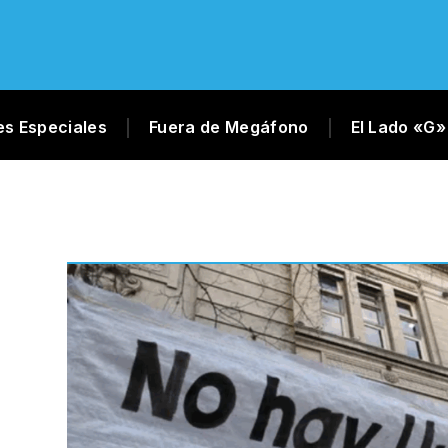
es Especiales
Fuera de Megáfono
El Lado «G»