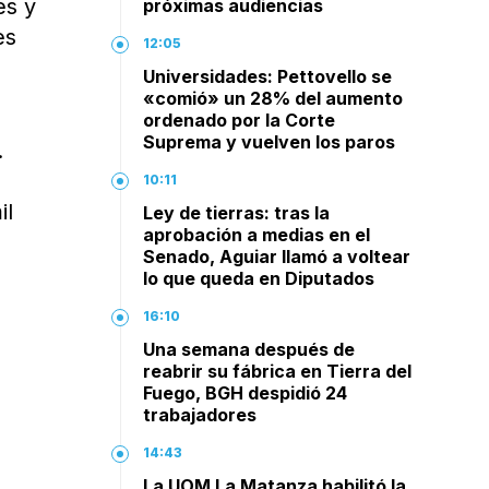
es y
próximas audiencias
es
12:05
Universidades: Pettovello se
«comió» un 28% del aumento
ordenado por la Corte
Suprema y vuelven los paros
.
10:11
il
Ley de tierras: tras la
aprobación a medias en el
Senado, Aguiar llamó a voltear
lo que queda en Diputados
16:10
a
Una semana después de
reabrir su fábrica en Tierra del
Fuego, BGH despidió 24
trabajadores
14:43
La UOM La Matanza habilitó la