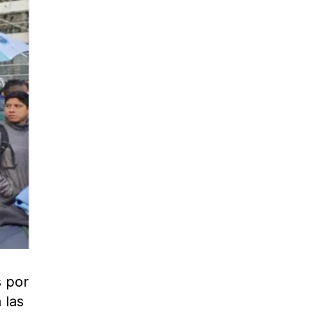
s por
 las