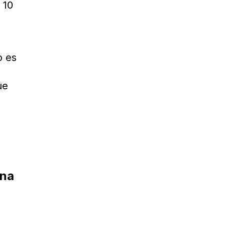
 10
o es
ue
una