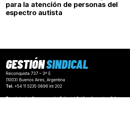
para la atención de personas del
espectro autista
GESTIÓN
SINDICAL
Reconquista 737 – 3º E
(1003) Buenos Aires, Argentina
Tel.
+54 11 5235 0896 Int 202
Propietario:
Comunicación Editorial Gráfica Argentina S.A.
Número de Registro:
44103971
comercial@gestionsindical.com
redaccion@gestionsindical.com