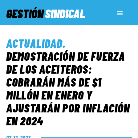
GESTIÓN
SINDICAL
ACTUALIDAD
ACTUALIDAD
.
SERVICIOS SOCIALES
DEMOSTRACIÓN DE FUERZA
DE LOS ACEITEROS:
INFORMES ESPECIALES
COBRARÁN MÁS DE $1
MILLÓN EN ENERO Y
FUERA DE MEGÁFONO
AJUSTARÁN POR INFLACIÓN
EL LADO «G»
EN 2024
07. 12. 2023