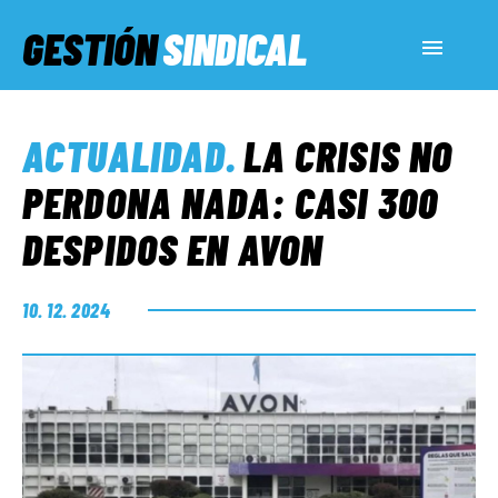
GESTIÓN
SINDICAL
ACTUALIDAD
ACTUALIDAD
.
LA CRISIS NO
SERVICIOS SOCIALES
PERDONA NADA: CASI 300
DESPIDOS EN AVON
INFORMES ESPECIALES
10. 12. 2024
FUERA DE MEGÁFONO
EL LADO «G»