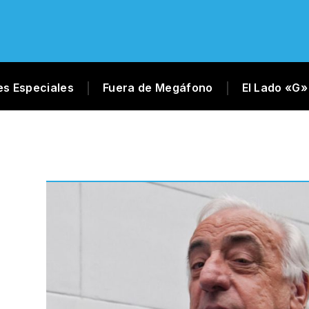
es Especiales
Fuera de Megáfono
El Lado «G»