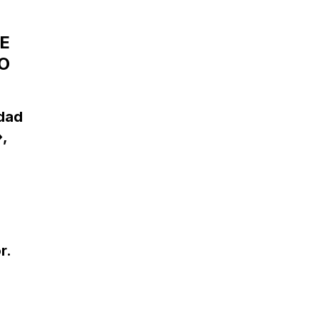
UE
O
idad
»,
r.