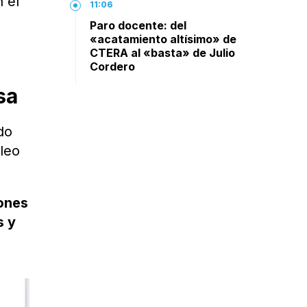
 el
11:06
Paro docente: del
«acatamiento altísimo» de
CTERA al «basta» de Julio
Cordero
sa
do
pleo
iones
s y