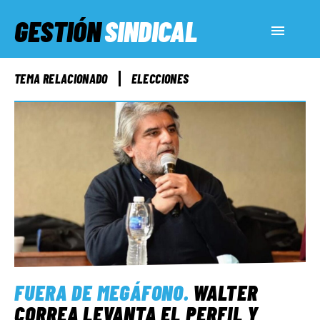
GESTIÓN
SINDICAL
ACTUALIDAD
TEMA RELACIONADO
ELECCIONES
SERVICIOS SOCIALES
INFORMES ESPECIALES
FUERA DE MEGÁFONO
EL LADO «G»
FUERA DE MEGÁFONO
.
WALTER
CORREA LEVANTA EL PERFIL Y