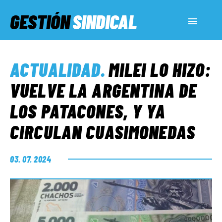
GESTIÓN
SINDICAL
ACTUALIDAD
ACTUALIDAD
.
MILEI LO HIZO:
SERVICIOS SOCIALES
VUELVE LA ARGENTINA DE
LOS PATACONES, Y YA
INFORMES ESPECIALES
CIRCULAN CUASIMONEDAS
FUERA DE MEGÁFONO
03. 07. 2024
EL LADO «G»