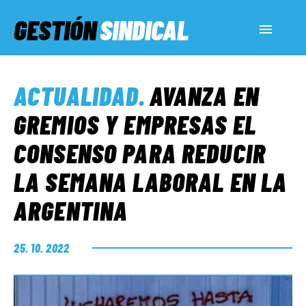
GESTIÓN
SINDICAL
ACTUALIDAD
ACTUALIDAD
.
AVANZA EN
SERVICIOS SOCIALES
GREMIOS Y EMPRESAS EL
CONSENSO PARA REDUCIR
INFORMES ESPECIALES
LA SEMANA LABORAL EN LA
ARGENTINA
FUERA DE MEGÁFONO
25. 10. 2022
EL LADO «G»