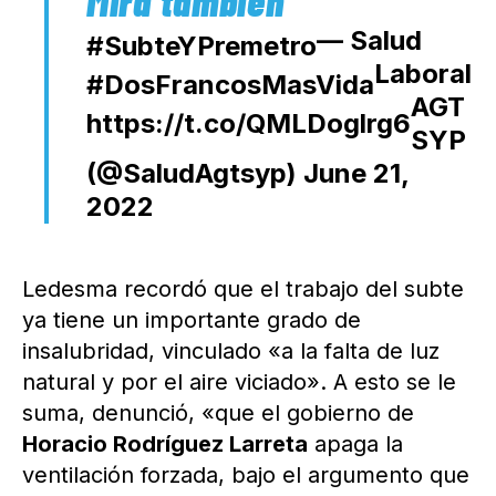
— Salud
#SubteYPremetro
Laboral
#DosFrancosMasVida
AGT
https://t.co/QMLDoglrg6
SYP
(@SaludAgtsyp)
June 21,
2022
Ledesma recordó que el trabajo del subte
ya tiene un importante grado de
insalubridad, vinculado «a la falta de luz
natural y por el aire viciado». A esto se le
suma, denunció, «que el gobierno de
Horacio Rodríguez Larreta
apaga la
ventilación forzada, bajo el argumento que