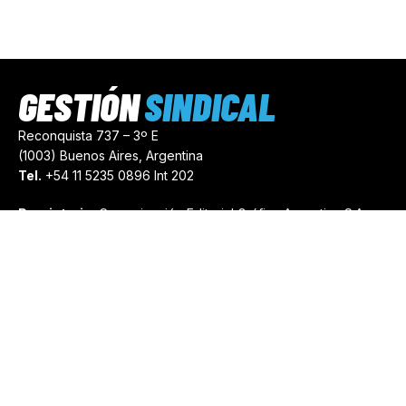
GESTIÓN
SINDICAL
Reconquista 737 – 3º E
(1003) Buenos Aires, Argentina
Tel.
+54 11 5235 0896 Int 202
Propietario:
Comunicación Editorial Gráfica Argentina S.A.
Número de Registro:
44103971
comercial@gestionsindical.com
redaccion@gestionsindical.com
Media Kit
Copyright © 2021.
Gestión Sindical. Todos Los Derechos