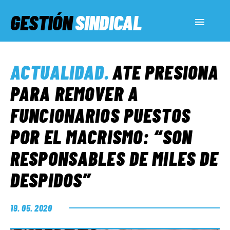
GESTIÓN
SINDICAL
ACTUALIDAD
ACTUALIDAD
.
ATE PRESIONA
SERVICIOS SOCIALES
PARA REMOVER A
FUNCIONARIOS PUESTOS
INFORMES ESPECIALES
POR EL MACRISMO: “SON
RESPONSABLES DE MILES DE
FUERA DE MEGÁFONO
DESPIDOS”
EL LADO «G»
19. 05. 2020