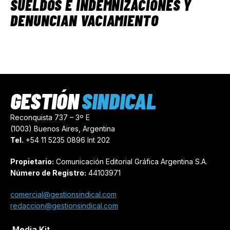
SUELDOS E INDEMNIZACIONES Y
DENUNCIAN VACIAMIENTO
GESTIÓN
SINDICAL
Reconquista 737 – 3º E
(1003) Buenos Aires, Argentina
Tel.
+54 11 5235 0896 Int 202
Propietario:
Comunicación Editorial Gráfica Argentina S.A.
Número de Registro:
44103971
comercial@gestionsindical.com
redaccion@gestionsindical.com
Media Kit