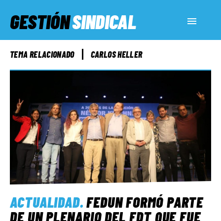
GESTIÓN
SINDICAL
ACTUALIDAD
TEMA RELACIONADO
CARLOS HELLER
SERVICIOS SOCIALES
INFORMES ESPECIALES
FUERA DE MEGÁFONO
EL LADO «G»
ACTUALIDAD
.
FEDUN FORMÓ PARTE
DE UN PLENARIO DEL FDT QUE FUE