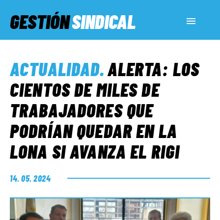
GESTIÓN
SINDICAL
ACTUALIDAD
ACTUALIDAD
.
ALERTA: LOS
SERVICIOS SOCIALES
CIENTOS DE MILES DE
TRABAJADORES QUE
INFORMES ESPECIALES
PODRÍAN QUEDAR EN LA
LONA SI AVANZA EL RIGI
FUERA DE MEGÁFONO
14. 05. 2024
EL LADO «G»