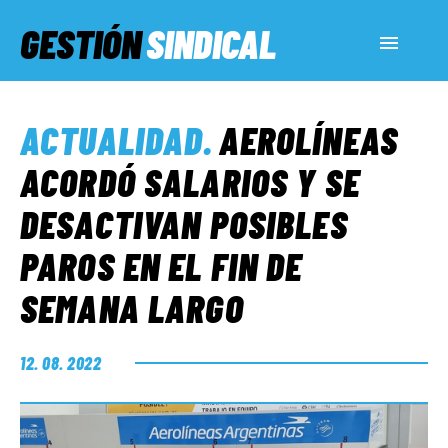
GESTIÓN
SINDICAL
ACTUALIDAD
ACTUALIDAD
.
AEROLÍNEAS
SERVICIOS SOCIALES
ACORDÓ SALARIOS Y SE
DESACTIVAN POSIBLES
INFORMES ESPECIALES
PAROS EN EL FIN DE
SEMANA LARGO
FUERA DE MEGÁFONO
12. 08. 2022
EL LADO «G»