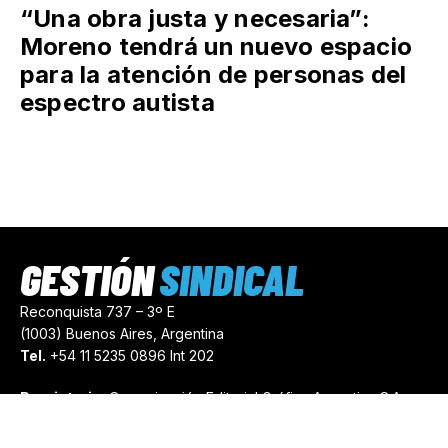
“Una obra justa y necesaria”:
Moreno tendrá un nuevo espacio
para la atención de personas del
espectro autista
GESTIÓN
SINDICAL
Reconquista 737 – 3º E
(1003) Buenos Aires, Argentina
Tel.
+54 11 5235 0896 Int 202
Propietario:
Comunicación Editorial Gráfica Argentina S.A.
Número de Registro:
44103971