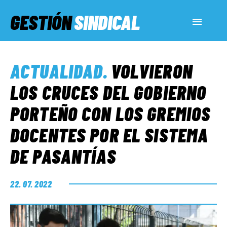
GESTIÓN
SINDICAL
ACTUALIDAD
ACTUALIDAD
.
VOLVIERON
SERVICIOS SOCIALES
LOS CRUCES DEL GOBIERNO
PORTEÑO CON LOS GREMIOS
INFORMES ESPECIALES
DOCENTES POR EL SISTEMA
DE PASANTÍAS
FUERA DE MEGÁFONO
22. 07. 2022
EL LADO «G»