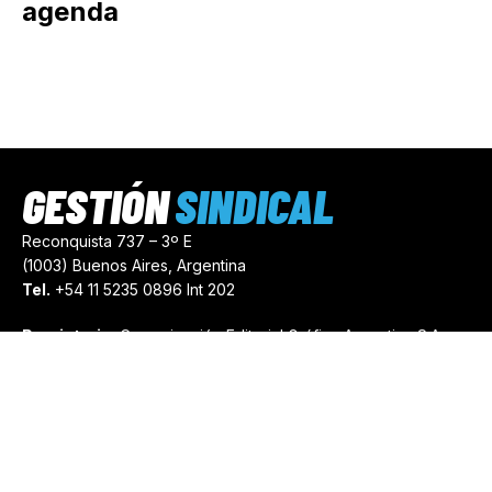
agenda
GESTIÓN
SINDICAL
Reconquista 737 – 3º E
(1003) Buenos Aires, Argentina
Tel.
+54 11 5235 0896 Int 202
Propietario:
Comunicación Editorial Gráfica Argentina S.A.
Número de Registro:
44103971
comercial@gestionsindical.com
redaccion@gestionsindical.com
Media Kit