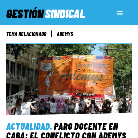
GESTIÓN
SINDICAL
ACTUALIDAD
TEMA RELACIONADO
ADEMYS
SERVICIOS SOCIALES
INFORMES ESPECIALES
FUERA DE MEGÁFONO
EL LADO «G»
ACTUALIDAD
.
PARO DOCENTE EN
CABA: EL CONFLICTO CON ADEMYS