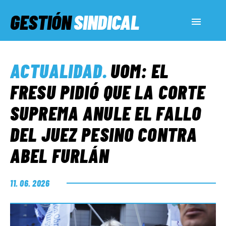
GESTIÓN
SINDICAL
ACTUALIDAD
ACTUALIDAD
.
UOM: EL
SERVICIOS SOCIALES
FRESU PIDIÓ QUE LA CORTE
SUPREMA ANULE EL FALLO
INFORMES ESPECIALES
DEL JUEZ PESINO CONTRA
ABEL FURLÁN
FUERA DE MEGÁFONO
11. 06. 2026
EL LADO «G»