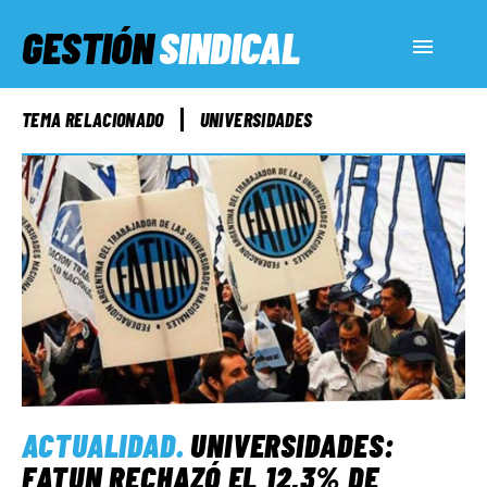
GESTIÓN
SINDICAL
ACTUALIDAD
TEMA RELACIONADO
UNIVERSIDADES
SERVICIOS SOCIALES
INFORMES ESPECIALES
FUERA DE MEGÁFONO
EL LADO «G»
ACTUALIDAD
.
UNIVERSIDADES:
FATUN RECHAZÓ EL 12,3% DE