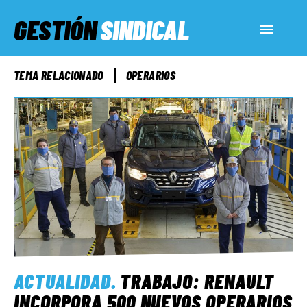
GESTIÓN
SINDICAL
ACTUALIDAD
TEMA RELACIONADO
OPERARIOS
SERVICIOS SOCIALES
INFORMES ESPECIALES
FUERA DE MEGÁFONO
EL LADO «G»
ACTUALIDAD
.
TRABAJO: RENAULT
INCORPORA 500 NUEVOS OPERARIOS