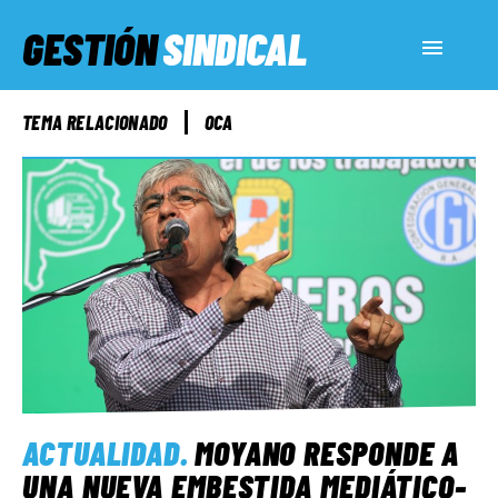
GESTIÓN
SINDICAL
ACTUALIDAD
TEMA RELACIONADO
OCA
SERVICIOS SOCIALES
INFORMES ESPECIALES
FUERA DE MEGÁFONO
EL LADO «G»
ACTUALIDAD
.
MOYANO RESPONDE A
UNA NUEVA EMBESTIDA MEDIÁTICO-