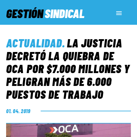
GESTIÓN
SINDICAL
ACTUALIDAD
ACTUALIDAD
.
LA JUSTICIA
SERVICIOS SOCIALES
DECRETÓ LA QUIEBRA DE
OCA POR $7.000 MILLONES Y
INFORMES ESPECIALES
PELIGRAN MÁS DE 6.000
PUESTOS DE TRABAJO
FUERA DE MEGÁFONO
01. 04. 2019
EL LADO «G»