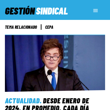
GESTIÓN
SINDICAL
ACTUALIDAD
TEMA RELACIONADO
CEPA
SERVICIOS SOCIALES
INFORMES ESPECIALES
FUERA DE MEGÁFONO
EL LADO «G»
ACTUALIDAD
.
DESDE ENERO DE
2024, EN PROMEDIO, CADA DÍA