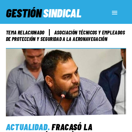
GESTIÓN
SINDICAL
ACTUALIDAD
TEMA RELACIONADO
ASOCIACIÓN TÉCNICOS Y EMPLEADOS
DE PROTECCIÓN Y SEGURIDAD A LA AERONAVEGACIÓN
SERVICIOS SOCIALES
INFORMES ESPECIALES
FUERA DE MEGÁFONO
EL LADO «G»
ACTUALIDAD
.
FRACASÓ LA