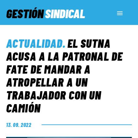
GESTIÓN
SINDICAL
ACTUALIDAD
ACTUALIDAD
.
EL SUTNA
SERVICIOS SOCIALES
ACUSA A LA PATRONAL DE
FATE DE MANDAR A
INFORMES ESPECIALES
ATROPELLAR A UN
TRABAJADOR CON UN
FUERA DE MEGÁFONO
CAMIÓN
EL LADO «G»
13. 09. 2022