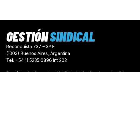
GESTIÓN
SINDICAL
Reconquista 737 – 3º E
(1003) Buenos Aires, Argentina
Tel.
+54 11 5235 0896 Int 202
Propietario:
Comunicación Editorial Gráfica Argentina S.A.
Número de Registro:
44103971
comercial@gestionsindical.com
redaccion@gestionsindical.com
Media Kit
Copyright © 2021.
Gestión Sindical. Todos Los Derechos