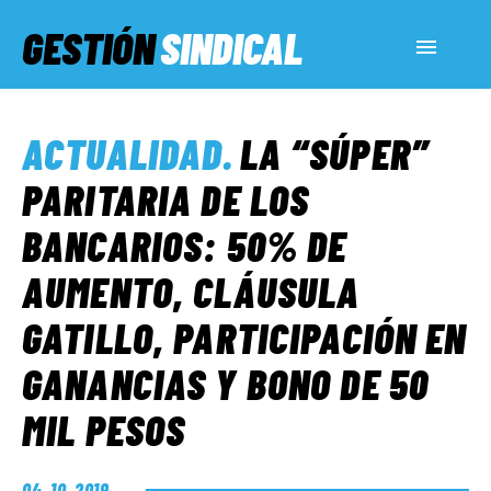
GESTIÓN
SINDICAL
ACTUALIDAD
ACTUALIDAD
.
LA “SÚPER”
SERVICIOS SOCIALES
PARITARIA DE LOS
BANCARIOS: 50% DE
INFORMES ESPECIALES
AUMENTO, CLÁUSULA
GATILLO, PARTICIPACIÓN EN
FUERA DE MEGÁFONO
GANANCIAS Y BONO DE 50
EL LADO «G»
MIL PESOS
04. 10. 2019