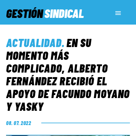
GESTIÓN
SINDICAL
ACTUALIDAD
ACTUALIDAD
.
EN SU
SERVICIOS SOCIALES
MOMENTO MÁS
COMPLICADO, ALBERTO
INFORMES ESPECIALES
FERNÁNDEZ RECIBIÓ EL
APOYO DE FACUNDO MOYANO
FUERA DE MEGÁFONO
Y YASKY
EL LADO «G»
08. 07. 2022