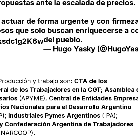
opuestas ante la escalada de precios.
 actuar de forma urgente y con firmez
osos que solo buscan enriquecerse a c
del pueblo.
/xsdc1g2K6w
— Hugo Yasky (@HugoYas
Producción y trabajo son:
CTA de los
ral de los Trabajadores en la CGT; Asamblea 
sarios
(APYME), C
entral de Entidades Empres
ios Nacionales para el Desarrollo Argentino
P);
Industriales Pymes Argentinos
(IPA);
 y Confederación Argentina de Trabajadores
NARCOOP).