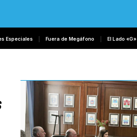
es Especiales
Fuera de Megáfono
El Lado «G»
S