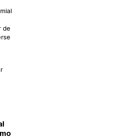
emial
r de
erse
r
al
ermo