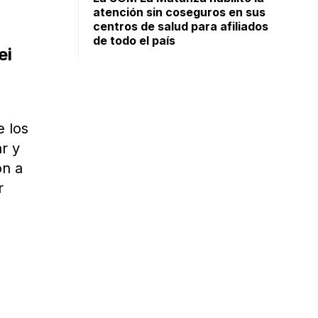
atención sin coseguros en sus
centros de salud para afiliados
de todo el país
ei
e los
r y
ón a
r