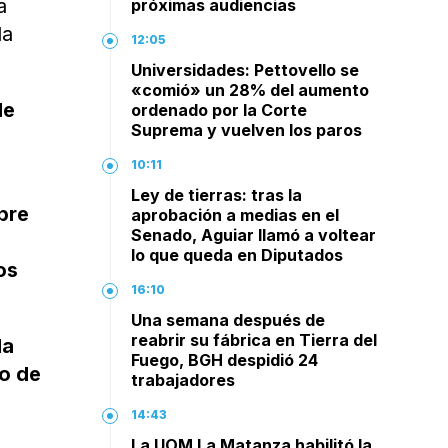
a
próximas audiencias
la
12:05
Universidades: Pettovello se
«comió» un 28% del aumento
de
ordenado por la Corte
Suprema y vuelven los paros
10:11
Ley de tierras: tras la
bre
aprobación a medias en el
Senado, Aguiar llamó a voltear
lo que queda en Diputados
os
16:10
Una semana después de
reabrir su fábrica en Tierra del
la
Fuego, BGH despidió 24
do de
trabajadores
14:43
La UOM La Matanza habilitó la