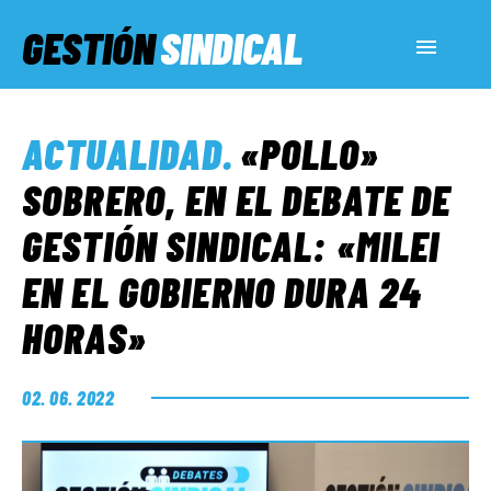
GESTIÓN
SINDICAL
ACTUALIDAD
ACTUALIDAD
.
«POLLO»
SERVICIOS SOCIALES
SOBRERO, EN EL DEBATE DE
GESTIÓN SINDICAL: «MILEI
INFORMES ESPECIALES
EN EL GOBIERNO DURA 24
HORAS»
FUERA DE MEGÁFONO
02. 06. 2022
EL LADO «G»