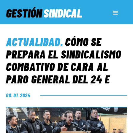
GESTIÓN
SINDICAL
ACTUALIDAD
ACTUALIDAD
.
CÓMO SE
SERVICIOS SOCIALES
PREPARA EL SINDICALISMO
COMBATIVO DE CARA AL
INFORMES ESPECIALES
PARO GENERAL DEL 24 E
FUERA DE MEGÁFONO
08. 01. 2024
EL LADO «G»