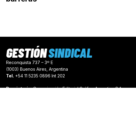
GESTIÓN
SINDICAL
Reconquista 737 – 3º E
(1003) Buenos Aires, Argentina
Tel.
+54 11 5235 0896 Int 202
Propietario:
Comunicación Editorial Gráfica Argentina S.A.
Número de Registro:
44103971
comercial@gestionsindical.com
redaccion@gestionsindical.com
Media Kit