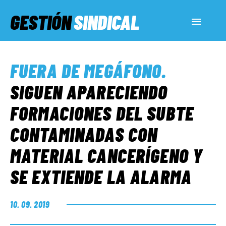
GESTIÓN
SINDICAL
ACTUALIDAD
FUERA DE MEGÁFONO
.
SERVICIOS SOCIALES
SIGUEN APARECIENDO
FORMACIONES DEL SUBTE
INFORMES ESPECIALES
CONTAMINADAS CON
MATERIAL CANCERÍGENO Y
FUERA DE MEGÁFONO
SE EXTIENDE LA ALARMA
EL LADO «G»
10. 09. 2019