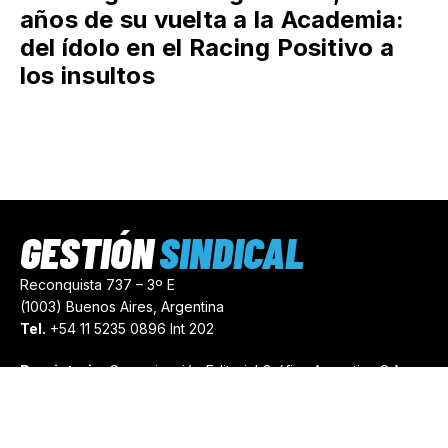
años de su vuelta a la Academia:
del ídolo en el Racing Positivo a
los insultos
GESTIÓN
SINDICAL
Reconquista 737 – 3º E
(1003) Buenos Aires, Argentina
Tel.
+54 11 5235 0896 Int 202
Propietario:
Comunicación Editorial Gráfica Argentina S.A.
Número de Registro:
44103971
comercial@gestionsindical.com