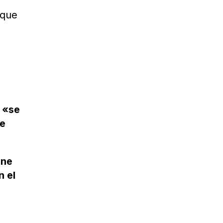
 que
«se
de
ene
n el