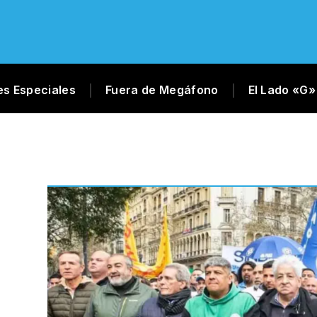
es Especiales
Fuera de Megáfono
El Lado «G»