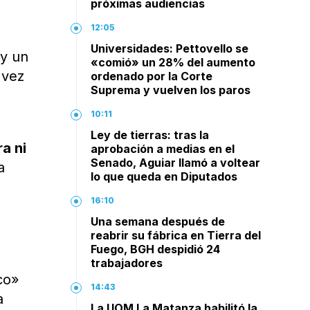
próximas audiencias
12:05
Universidades: Pettovello se
y un
«comió» un 28% del aumento
a vez
ordenado por la Corte
Suprema y vuelven los paros
10:11
Ley de tierras: tras la
ra ni
aprobación a medias en el
Senado, Aguiar llamó a voltear
a
lo que queda en Diputados
16:10
Una semana después de
reabrir su fábrica en Tierra del
Fuego, BGH despidió 24
trabajadores
co»
14:43
a
La UOM La Matanza habilitó la