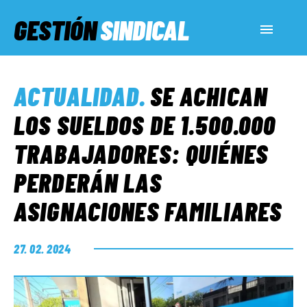
GESTIÓN
SINDICAL
ACTUALIDAD
ACTUALIDAD
.
SE ACHICAN
SERVICIOS SOCIALES
LOS SUELDOS DE 1.500.000
TRABAJADORES: QUIÉNES
INFORMES ESPECIALES
PERDERÁN LAS
ASIGNACIONES FAMILIARES
FUERA DE MEGÁFONO
27. 02. 2024
EL LADO «G»