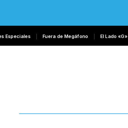
es Especiales
Fuera de Megáfono
El Lado «G»