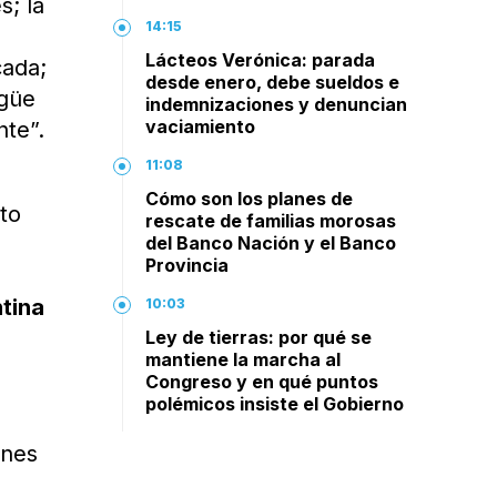
s; la
14:15
Lácteos Verónica: parada
cada;
desde enero, debe sueldos e
agüe
indemnizaciones y denuncian
vaciamiento
nte”.
11:08
Cómo son los planes de
ito
rescate de familias morosas
del Banco Nación y el Banco
Provincia
ntina
10:03
Ley de tierras: por qué se
mantiene la marcha al
Congreso y en qué puntos
polémicos insiste el Gobierno
ones