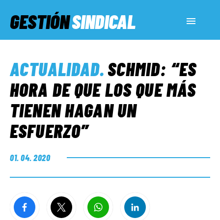
GESTIÓN
SINDICAL
ACTUALIDAD
ACTUALIDAD
.
SCHMID: “ES
SERVICIOS SOCIALES
HORA DE QUE LOS QUE MÁS
TIENEN HAGAN UN
INFORMES ESPECIALES
ESFUERZO”
FUERA DE MEGÁFONO
01. 04. 2020
EL LADO «G»