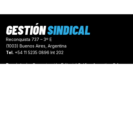
GESTIÓN
SINDICAL
Reconquista 737 – 3º E
(1003) Buenos Aires, Argentina
Tel.
+54 11 5235 0896 Int 202
Propietario:
Comunicación Editorial Gráfica Argentina S.A.
Número de Registro:
44103971
comercial@gestionsindical.com
redaccion@gestionsindical.com
Media Kit
Copyright © 2021.
Gestión Sindical. Todos Los Derechos
Reservados.