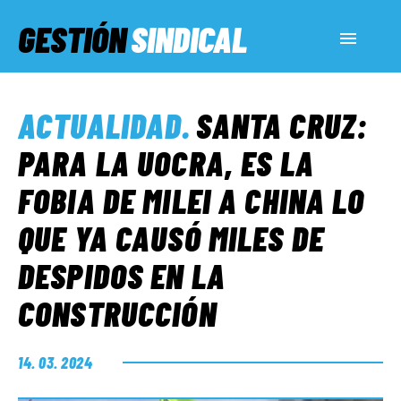
GESTIÓN
SINDICAL
ACTUALIDAD
ACTUALIDAD
.
SANTA CRUZ:
SERVICIOS SOCIALES
PARA LA UOCRA, ES LA
FOBIA DE MILEI A CHINA LO
INFORMES ESPECIALES
QUE YA CAUSÓ MILES DE
DESPIDOS EN LA
FUERA DE MEGÁFONO
CONSTRUCCIÓN
EL LADO «G»
14. 03. 2024