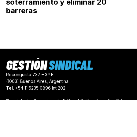
soterramiento y eliminar 20
barreras
GESTIÓN
SINDICAL
Reconquista 737 – 3º E
(1003) Buenos Aires, Argentina
Tel.
+54 11 5235 0896 Int 202
Propietario:
Comunicación Editorial Gráfica Argentina S.A.
Número de Registro:
44103971
comercial@gestionsindical.com
redaccion@gestionsindical.com